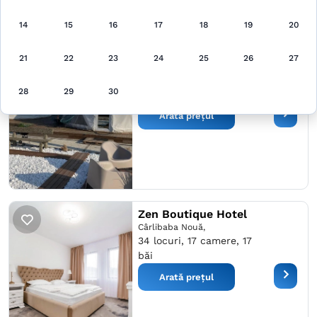
14
15
16
17
18
19
20
Maison du golf
21
22
23
24
25
26
27
Costineşti,
16 locuri, 7 camere, 7
28
29
30
băi
Arată prețul
Zen Boutique Hotel
Cârlibaba Nouă,
34 locuri, 17 camere, 17
băi
Arată prețul