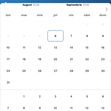
August
Septembrie
lun
mar
mie
joi
vin
sâm
dum
1
2
Cele mai recente
Pagina principală
Cazări
3
4
5
6
7
8
9
Căutare
10
11
12
13
14
15
16
17
18
19
20
21
22
23
24
25
26
27
28
29
30
31
Cazări
au fost găsite 90 unităţi de cazare
1
2
3
4
5
6
7
8
9
10
Arată pe hartă
11
12
13