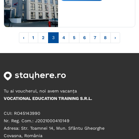
‹
1
2
3
4
5
6
7
8
›
Tu ai voucherul, noi avem vacanța
VOCATIONAL EDUCATION TRAINING S.R.L.
CUI: RO45143990
Nr. Reg. Com.: J2021000410149
Adresa: Str. Toamnei 14, Mun. Sfântu Gheorghe
Covasna, România