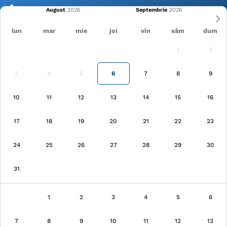
August
Septembrie
lun
mar
mie
joi
vin
sâm
dum
1
2
Cele mai recente
Pagina principală
Cazări
3
4
5
6
7
8
9
Căutare
10
11
12
13
14
15
16
17
18
19
20
21
22
23
24
25
26
27
28
29
30
31
Cazări
au fost găsite 90 unităţi de cazare
1
2
3
4
5
6
7
8
9
10
Arată pe hartă
11
12
13