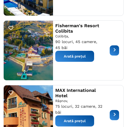
Fisherman's Resort
Colibita
Colibiţa,
90 locuri, 45 camere,
45 băi
Arată prețul
MAX International
Hotel
Râşnov,
75 locuri, 32 camere, 32
băi
Arată prețul