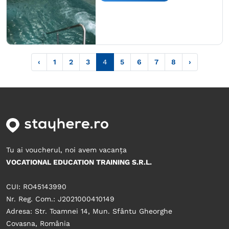
‹
1
2
3
4
5
6
7
8
›
Tu ai voucherul, noi avem vacanța
VOCATIONAL EDUCATION TRAINING S.R.L.
CUI: RO45143990
Nr. Reg. Com.: J2021000410149
Adresa: Str. Toamnei 14, Mun. Sfântu Gheorghe
Covasna, România