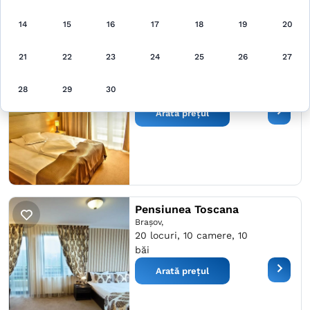
14
15
16
17
18
19
20
Hotel Escalade
21
22
23
24
25
26
27
Poiana Braşov,
120 locuri, 60 camere,
28
29
30
60 băi
Arată prețul
Pensiunea Toscana
Braşov,
20 locuri, 10 camere, 10
băi
Arată prețul