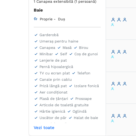
1 Canapea extensibilă (1 persoană)
Baie
Proprie -
Duș
Garderobă
Umeraș pentru haine
Canapea
Masă
Birou
Minibar
Seif
Coș de gunoi
Lenjerie de pat
Pernă hipoalergică
TV cu ecran plat
Telefon
Canale prin cablu
Priză lângă pat
Izolare fonică
Aer condiţionat
Plasă de ţânţari
Prosoape
Articole de toaletă gratuite
Hârtie igienică
Oglindă
Uscător de păr
Halat de baie
Papuci de casă
Vezi toate
Fierbător de apă