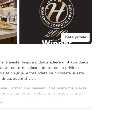
Toate pozele
si traieste! Inspira o dulce adiere dintr-un duios
 De tot ce te-nconjoara, de tot ce cu privirea
leite cu grija. A fost odata ca niciodata si este
tinua, acum si aici.
amilie. Farmecul ei neasemuit se poate trai aievea
si ferestre umbrite de obloane frumos colorate.
totusi aerul confortabil si sentimentul de
..
u pasul. De poposesti la Ambient, lin si tihnit iti
 cu asternuturi dalbe impodobite cu broderii
minti pe lemnul dulce al pieselor de mobilier.