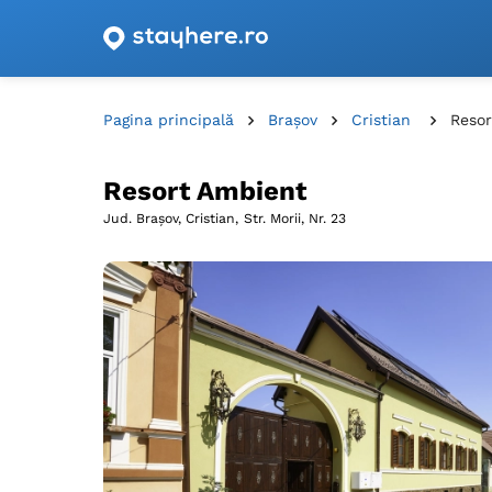
Oferte de cazare cu vouchere din România!
Pagina principală
Brașov
Cristian
Resor
Resort Ambient
Jud. Brașov, Cristian,
Str. Morii, Nr. 23