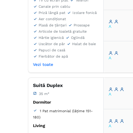
TV cu ecran plat
Telefon
Canale prin cablu
Priză lângă pat
Izolare fonică
Aer condiţionat
Plasă de ţânţari
Prosoape
Articole de toaletă gratuite
Hârtie igienică
Oglindă
Uscător de păr
Halat de baie
Papuci de casă
Fierbător de apă
Vezi toate
Suită Duplex
35 m²
Dormitor
1 Pat matrimonial (lățime 151-
180)
Living