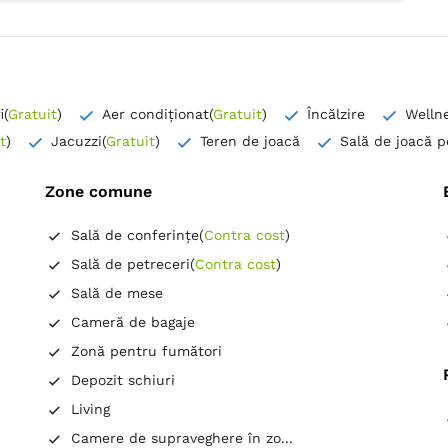
i
(
Gratuit
)
Aer condiționat
(
Gratuit
)
Încălzire
Welln
t
)
Jacuzzi
(
Gratuit
)
Teren de joacă
Sală de joacă p
Zone comune
Sală de conferințe
(
Contra cost
)
Sală de petreceri
(
Contra cost
)
Sală de mese
Cameră de bagaje
Zonă pentru fumători
Depozit schiuri
Living
Camere de supraveghere în zo...