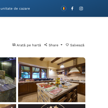
Rezervă cu vouchere!
 unitate de cazare
Arată pe hartă
Share
Salvează