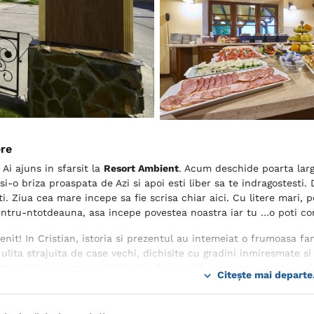
ere
. Ai ajuns in sfarsit la
Resort Ambient
. Acum deschide poarta larg 
si-o briza proaspata de Azi si apoi esti liber sa te indragostesti.
i. Ziua cea mare incepe sa fie scrisa chiar aici. Cu litere mari, po
tru-ntotdeauna, asa incepe povestea noastra iar tu …o poti con
venit! In Cristian, istoria si prezentul au intemeiat o frumoasa f
 ulita strajuita de case vechi, dichisite cu gradini inmiresmate 
 trecutului a ramas netulburata de tumultul contemporanului, si 
Citește mai departe.
e a prezentului este nelipsit oriunde te indrepti cu privirea sau c
mnul in cele saptesprezece camere, care te-asteapta ferchezuite
 si induiosate cu frumoase motive florale sasesti, ce se astern cu