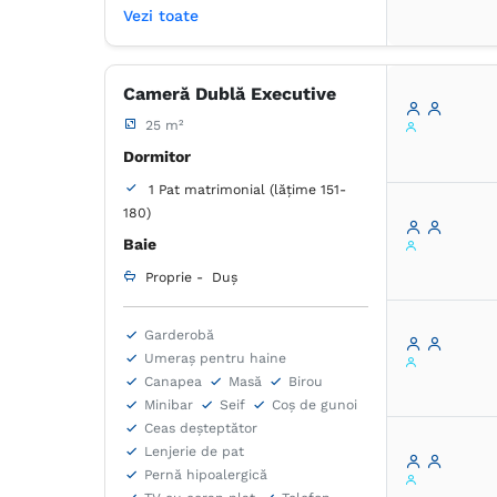
Vezi toate
Cameră Dublă Executive
25 m²
Dormitor
1 Pat matrimonial (lățime 151-
180)
Baie
Proprie -
Duș
Garderobă
Umeraș pentru haine
Canapea
Masă
Birou
Minibar
Seif
Coș de gunoi
Ceas deșteptător
Lenjerie de pat
Pernă hipoalergică