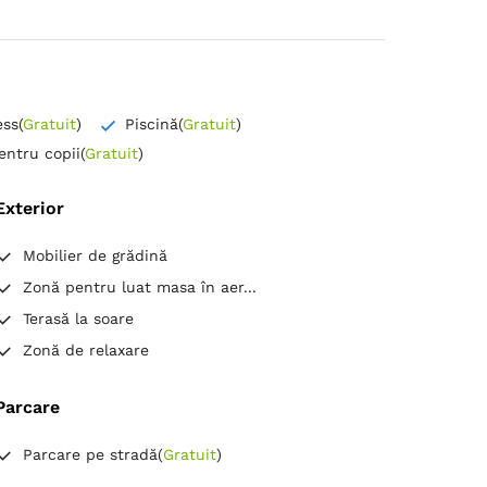
ess
(
Gratuit
)
Piscină
(
Gratuit
)
entru copii
(
Gratuit
)
Exterior
Mobilier de grădină
Zonă pentru luat masa în aer...
Terasă la soare
Zonă de relaxare
Parcare
Parcare pe stradă
(
Gratuit
)