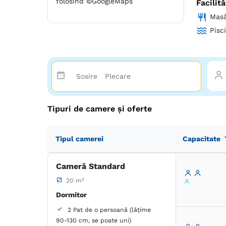
folosind ©GoogleMaps
Facilită
Lumina c
Mas
doar al 
indestul
Pisc
sau cel 
vremuril
mandrete
cu iscus
te inval
am prega
exterioa
Tipuri de camere și oferte
unde se 
exterioa
gratuita
Tipul camerei
Capacitate
chip de 
simplita
Cameră Standard
putea sp
randul l
20 m²
Dormitor
Imprejur
km), Pre
2 Pat de o persoană (lățime
promotor
90-130 cm, se poate uni)