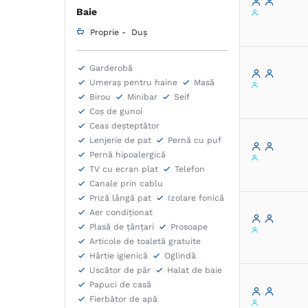
vorbim d
Baie
Zoologic
Proprie -
Duș
natura, 
Si daca-a
Garderobă
putin di
Umeraș pentru haine
Masă
si seara
Birou
Minibar
Seif
Coș de gunoi
Ceas deșteptător
Lenjerie de pat
Pernă cu puf
Pernă hipoalergică
TV cu ecran plat
Telefon
Canale prin cablu
Priză lângă pat
Izolare fonică
Aer condiţionat
Plasă de ţânţari
Prosoape
Articole de toaletă gratuite
Hârtie igienică
Oglindă
Uscător de păr
Halat de baie
Papuci de casă
Fierbător de apă