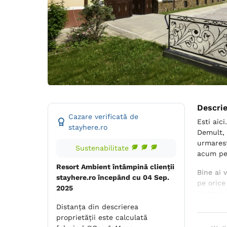
Descri
Cazare verificată de
Esti aici
stayhere.ro
Demult, 
urmarest
Sustenabilitate
acum pen
Resort Ambient întâmpină clienții
Bine ai 
stayhere.ro începând cu 04 Sep.
pe orice
2025
Linistea
bunastar
Distanța din descrierea
va fi so
proprietății este calculată
iscusite