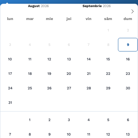
August
Septembrie
lun
mar
mie
joi
vin
sâm
dum
1
2
Cele mai recente
Pagina principală
Tulcea
3
4
5
6
7
8
9
Căutare
10
11
12
13
14
15
16
17
18
19
20
21
22
23
24
25
26
27
28
29
30
31
Tulcea
au fost găsite 15 unităţi de cazare
1
2
3
4
5
6
Arată pe hartă
7
8
9
10
11
12
13