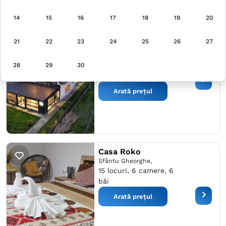
14
15
16
17
18
19
20
Pensiunea Pescarul
21
22
23
24
25
26
27
Vânător
Crişan,
36 locuri, 15 camere, 15
28
29
30
băi
Arată prețul
Casa Roko
Sfântu Gheorghe,
15 locuri, 6 camere, 6
băi
Arată prețul