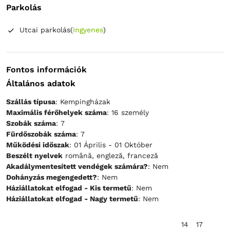
Parkolás
Utcai parkolás
(
Ingyenes
)
Fontos információk
Általános adatok
Szállás típusa
: Kempingházak
Maximális férőhelyek száma
: 16 személy
Szobák száma
: 7
Fürdőszobák száma
: 7
Működési időszak
: 01 Április - 01 Október
Beszélt nyelvek
română, engleză, franceză
Akadálymentesített vendégek számára?
: Nem
Dohányzás megengedett?
: Nem
Háziállatokat elfogad - Kis termetű
: Nem
Háziállatokat elfogad - Nagy termetű
: Nem
14
17