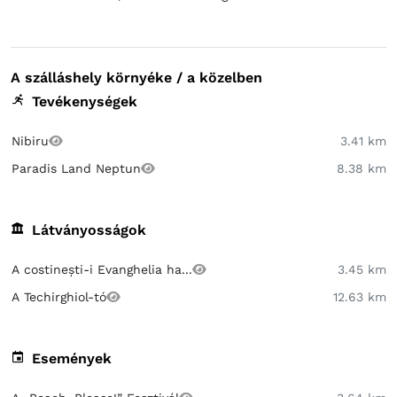
A szálláshely környéke / a közelben
Tevékenységek
Nibiru
3.41 km
Paradis Land Neptun
8.38 km
Látványosságok
A costinești-i Evanghelia ha...
3.45 km
A Techirghiol-tó
12.63 km
Események