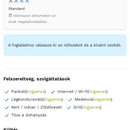
Standard
Ruha válfák
Szemetes
Ágynemű
Válasszon dátumokat az
Laposképernyős tévé
Kábelcsatornák
árak megtekintéséhez
Konnektor az ágy melett
Szúnyogháló
Törölközők
Ingyenes pipereholmi
WC-papír
Tükör
Hajszárító
Vízforraló
Hűtőszekrény
Mikrohullámú sütő
A foglaláshoz válassza ki az időszakot és a kívánt szobát.
Konyhai eszközök
Asztal
Felszereltség, szolgáltatások
Parkoló
(
Ingyenes
)
Internet / Wi-fi
(
Ingyenes
)
Légkondicionáló
(
Ingyenes
)
Medence
(
Ingyenes
)
Kert / Udvar / Zöldövezet
Grill
(
Ingyenes
)
Tilos a dohányzás
Kültér