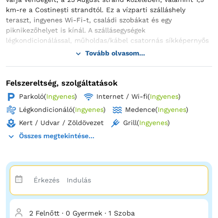
km-re a Costinești strandtól. Ez a vízparti szálláshely
teraszt, ingyenes Wi-Fi-t, családi szobákat és egy
piknikezőhelyet is kínál. A szállásegységek
légkondicionálással, műholdas/kábel csatornás síkképernyős
TV-vel, kenyérpirítóval, vízforralóval, zuhanykabinnal,
Tovább olvasom...
hajszárítóval és kerti bútorokkal felszereltek. Néhány
egységhez egy jól felszerelt konyha is tartozik
mosogatógéppel, mikrohullámú sütővel és főzőlappal. A
Felszereltség, szolgáltatások
panzió minden szállásegységében biztosított az ágynemű és a
Parkoló
(
Ingyenes
)
Internet / Wi-fi
(
Ingyenes
)
törölköző. Az Ovidiu tér 33 km-re, a City Park Mall
Légkondicionáló
(
Ingyenes
)
Medence
(
Ingyenes
)
bevásárlóközpont pedig 35 km-re fekszik a szálláshelytől. A
Mihail Kogălniceanu Nemzetközi Repülőtér 54 km-re
Kert / Udvar / Zöldövezet
Grill
(
Ingyenes
)
található.
Összes megtekintése...
2 Felnőtt
·
0 Gyermek
·
1 Szoba