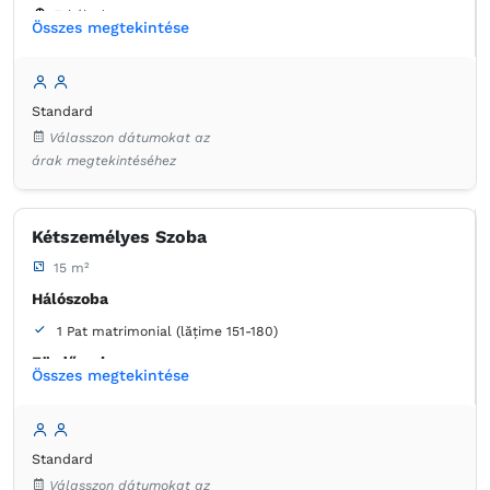
Erkély / terasz
Összes megtekintése
Fürdőszoba
saját -
Zuhanyzó
Standard
Szemetes
Ágynemű
Laposképernyős tévé
Válasszon dátumokat az
Kábelcsatornák
Konnektor az ágy melett
árak megtekintéséhez
Légkondicionáló
Szúnyogháló
Törölközők
Ingyenes pipereholmi
WC-papír
Tükör
Hajszárító
Kétszemélyes Szoba
15 m²
Hálószoba
1 Pat matrimonial (lățime 151-180)
Fürdőszoba
Összes megtekintése
saját -
Zuhanyzó
Ruha válfák
Szemetes
Ágynemű
Standard
Laposképernyős tévé
Kábelcsatornák
Válasszon dátumokat az