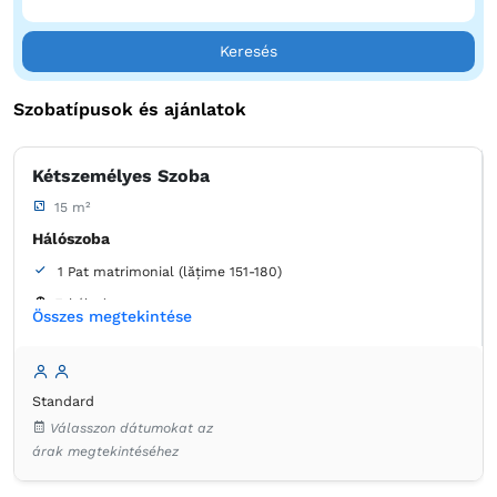
Keresés
Szobatípusok és ajánlatok
Kétszemélyes Szoba
15 m²
Hálószoba
1 Pat matrimonial (lățime 151-180)
Erkély / terasz
Összes megtekintése
Fürdőszoba
saját -
Zuhanyzó
Standard
Ruha válfák
Szemetes
Ágynemű
Válasszon dátumokat az
Laposképernyős tévé
Kábelcsatornák
árak megtekintéséhez
Konnektor az ágy melett
Hangszigetelés
Légkondicionáló
Szúnyogháló
Törölközők