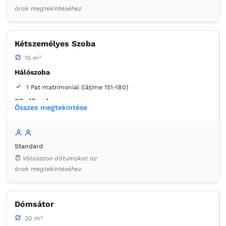
Konnektor az ágy melett
Légkondicionáló
Szúnyogháló
árak megtekintéséhez
Törölközők
Ingyenes pipereholmi
WC-papír
Tükör
Hajszárító
Vízforraló
Kétszemélyes Szoba
15 m²
Hálószoba
1 Pat matrimonial (lățime 151-180)
Fürdőszoba
Összes megtekintése
saját -
Zuhanyzó
Ruha válfák
Szemetes
Ágynemű
Standard
Laposképernyős tévé
Kábelcsatornák
Válasszon dátumokat az
Konnektor az ágy melett
Szúnyogháló
Törölközők
árak megtekintéséhez
Ingyenes pipereholmi
WC-papír
Tükör
Hajszárító
Vízforraló
Dómsátor
30 m²