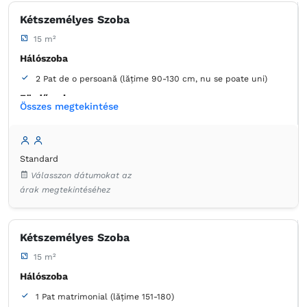
Ingyenes pipereholmi
WC-papír
Tükör
Hajszárító
Kétszemélyes Szoba
Vízforraló
15 m²
Hálószoba
2 Pat de o persoană (lățime 90-130 cm, nu se poate uni)
Fürdőszoba
Összes megtekintése
saját -
Zuhanyzó
Ruha válfák
Szemetes
Ágynemű
Standard
Laposképernyős tévé
Kábelcsatornák
Adapter
Válasszon dátumokat az
Konnektor az ágy melett
Szúnyogháló
Törölközők
árak megtekintéséhez
Ingyenes pipereholmi
WC-papír
Tükör
Hajszárító
Vízforraló
Kétszemélyes Szoba
15 m²
Hálószoba
1 Pat matrimonial (lățime 151-180)