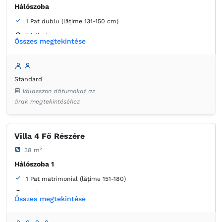
Hálószoba
1 Pat dublu (lățime 131-150 cm)
Erkély / terasz
Összes megtekintése
Fürdőszoba
saját -
Zuhanyzó
Standard
Ruha válfák
Szemetes
Ágynemű
Válasszon dátumokat az
Laposképernyős tévé
Kábelcsatornák
árak megtekintéséhez
Konnektor az ágy melett
Törölközők
Ingyenes pipereholmi
WC-papír
Tükör
Hajszárító
Hűtőszekrény a szobában
Villa 4 Fő Részére
38 m²
Hálószoba 1
1 Pat matrimonial (lățime 151-180)
Erkély / terasz
Összes megtekintése
Hálószoba 2
2 Pat de o persoană (lățime 90-130 cm, nu se poate uni)