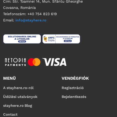
Cím: Str. Toamnei 14, Mun. Sfântu Gheorghe
Covasna, Románia
Telefonszám: +40 754 823 619
Email:
info@stayhere.ro
MENÜ
VENDÉGFIÓK
A stayhere.ro-ról
Regisztráció
Üdülési utalványok
Bejelentkezés
stayhere.ro Blog
Contact