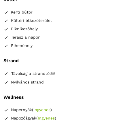
Kerti bútor
Kültéri étkezőterület
Piknikezőhely
Terasz a napon
Pihenőhely
Strand
Távolság a strandtól
Nyilvános strand
Wellness
Napernyők
(
Ingyenes
)
Napozóágyak
(
Ingyenes
)