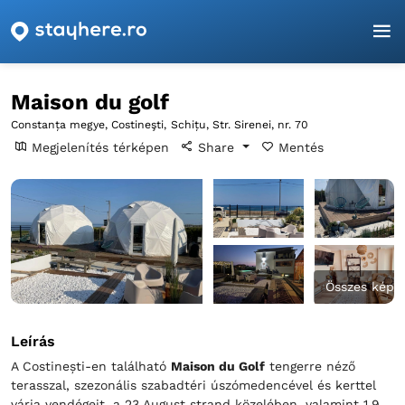
Főoldal
Constanța
Costineşti
Maison du golf
Maison du golf
Constanța megye, Costineşti,
Schițu, Str. Sirenei, nr. 70
Megjelenítés térképen
Share
Mentés
Összes kép
Leírás
A Costinești-en található
Maison du Golf
tengerre néző
terasszal, szezonális szabadtéri úszómedencével és kerttel
várja vendégeit, a 23 August strand közelében, valamint 1,9