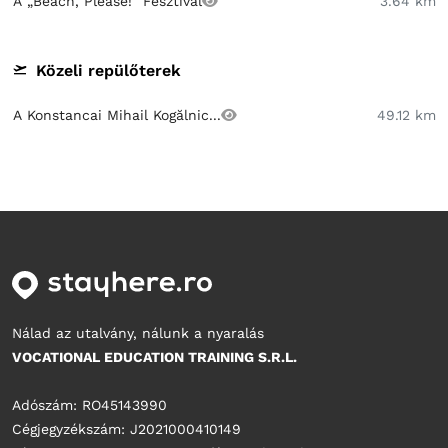
A „Beach, Please!” Fesztivál
3.64 km
Közeli repülőterek
A Konstancai Mihail Kogălnic...
49.12 km
Nálad az utalvány, nálunk a nyaralás
VOCATIONAL EDUCATION TRAINING S.R.L.
Adószám: RO45143990
Cégjegyzékszám: J2021000410149