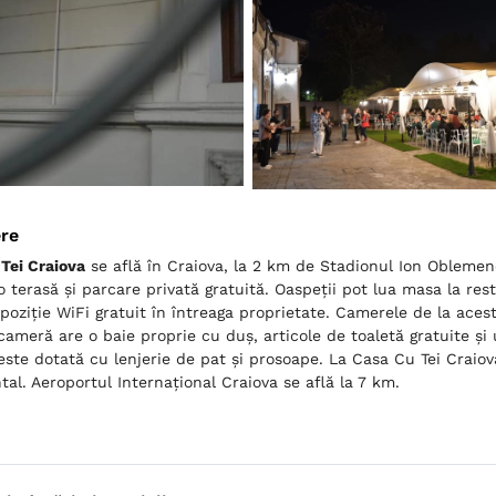
ere
Tei Craiova
se află în Craiova, la 2 km de Stadionul Ion Oblemenc
 terasă și parcare privată gratuită. Oaspeții pot lua masa la rest
spoziție WiFi gratuit în întreaga proprietate. Camerele de la acest
cameră are o baie proprie cu duș, articole de toaletă gratuite și
ste dotată cu lenjerie de pat și prosoape. La Casa Cu Tei Craiov
tal. Aeroportul Internațional Craiova se află la 7 km.