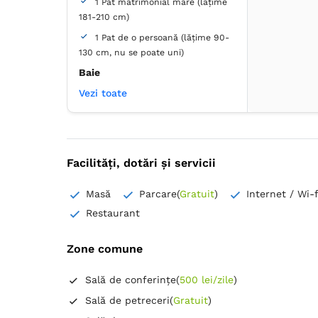
1 Pat matrimonial mare (lățime
Aer condiţionat
Birou
181-210 cm)
Canale prin cablu
1 Pat de o persoană (lățime 90-
Canale prin satelit
130 cm, nu se poate uni)
Detector de monoxid de carbon
Baie
Dulap
Lenjerie de pat
Masă
Minibar
Mochetă
Vezi toate
Proprie -
Duș -
Cadă
Plasă de ţânţari
Priză lângă pat
Articole de toaletă gratuite
Serviciu de streaming (ex.
Hârtie igienică
Prosoape
Netflix)
TV cu ecran plat
Uscător de păr
Facilități, dotări și servicii
Aer condiţionat
Birou
Canale prin cablu
Masă
Parcare
(
Gratuit
)
Internet / Wi-f
Detector de monoxid de carbon
Restaurant
Dulap
Lenjerie de pat
Masă
Minibar
Mochetă
Zone comune
Plasă de ţânţari
Priză lângă pat
Sală de conferințe
(
500 lei/zile
)
Serviciu de streaming (ex.
Netflix)
Sală de petreceri
(
Gratuit
)
TV cu ecran plat