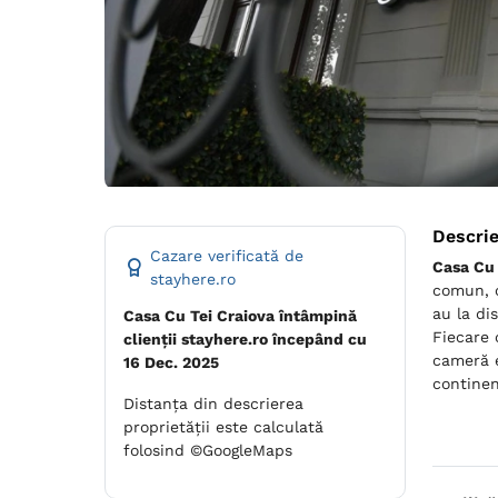
Descri
Cazare verificată de
Casa Cu 
stayhere.ro
comun, o
au la di
Casa Cu Tei Craiova întâmpină
Fiecare 
clienții stayhere.ro începând cu
cameră e
16 Dec. 2025
continen
Distanța din descrierea
proprietății este calculată
folosind ©GoogleMaps