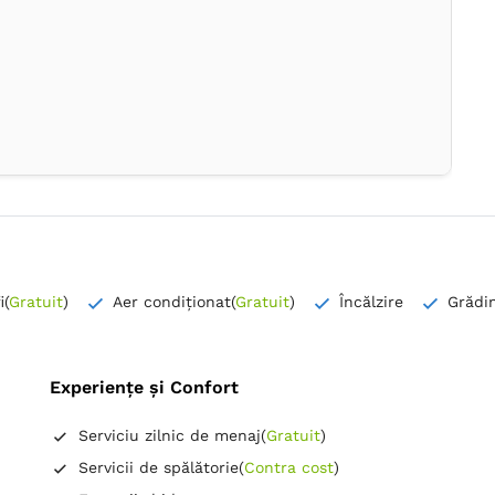
i
(
Gratuit
)
Aer condiționat
(
Gratuit
)
Încălzire
Grădi
Experiențe și Confort
Serviciu zilnic de menaj
(
Gratuit
)
Servicii de spălătorie
(
Contra cost
)