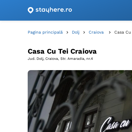
Oferte de cazare cu vouchere din România!
Pagina principală
Dolj
Craiova
Casa Cu 
Casa Cu Tei Craiova
Jud. Dolj, Craiova,
Str. Amaradia, nr.4