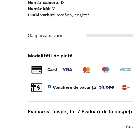
Număr camere
: 13
Număr băi
: 13
Limbi vorbite
română, engleză
Ocuparea cazării
Modalități de plată
Card
Vouchere de vacanță
Evaluarea oaspeților / Evaluări de la oaspeți 
Caz