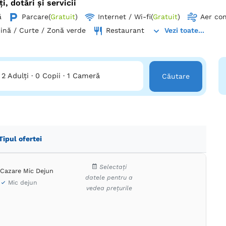
ți, dotări și servicii
ă
Parcare
(
Gratuit
)
Internet / Wi-fi
(
Gratuit
)
Aer con
ină / Curte / Zonă verde
Restaurant
Vezi toate...
2 Adulți
·
0 Copii
·
1 Cameră
Căutare
Tipul ofertei
Selectați
Cazare Mic Dejun
datele pentru a
Mic dejun
vedea prețurile