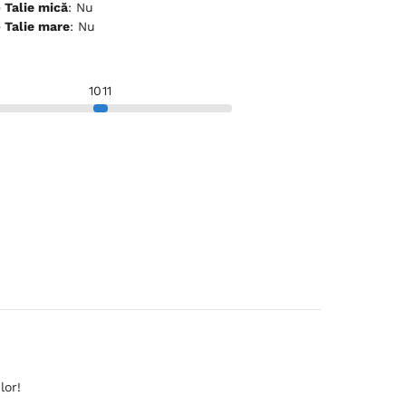
ceptă animale de companie - Talie mică
: Nu
ceptă animale de companie - Talie mare
: Nu
10
11
lor!