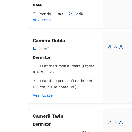
Baie
Proprie -
Duș -
Cadă
Vezi toate
Articole de toaletă gratuite
Hârtie igienică
Prosoape
Cameră Dublă
Uscător de păr
Aer condiţionat
Birou
25 m²
Canale prin cablu
Dormitor
Canale prin satelit
1 Pat matrimonial mare (lățime
Detector de monoxid de carbon
181-210 cm)
Dulap
Lenjerie de pat
Masă
Minibar
Mochetă
1 Pat de o persoană (lățime 90-
Plasă de ţânţari
130 cm, nu se poate uni)
Priză lângă pat
Baie
Vezi toate
Serviciu de streaming (ex.
Netflix)
Proprie -
Duș -
Cadă
TV cu ecran plat
Cameră Twin
Articole de toaletă gratuite
Dormitor
Hârtie igienică
Prosoape
Uscător de păr