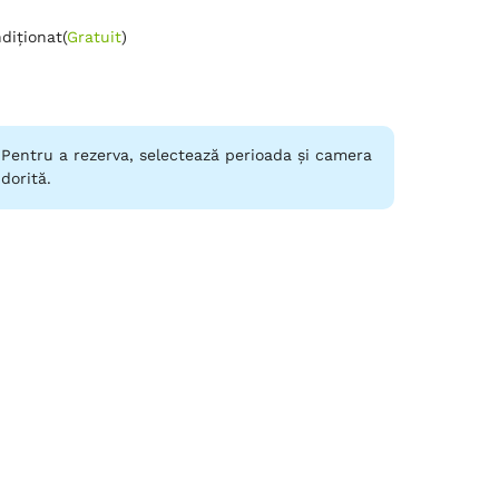
diționat
(
Gratuit
)
Pentru a rezerva, selectează perioada și camera
dorită.