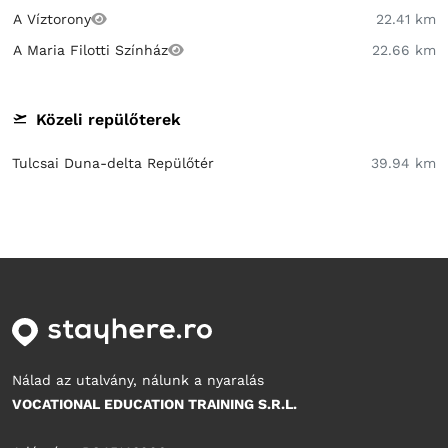
A Víztorony
22.41 km
A Maria Filotti Színház
22.66 km
Közeli repülőterek
Tulcsai Duna-delta Repülőtér
39.94 km
Nálad az utalvány, nálunk a nyaralás
VOCATIONAL EDUCATION TRAINING S.R.L.