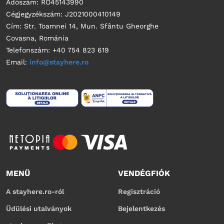
Adószám: RO45143990
Cégjegyzékszám: J2021000410149
Cím: Str. Toamnei 14, Mun. Sfântu Gheorghe
Covasna, Románia
Telefonszám: +40 754 823 619
Email:
info@stayhere.ro
MENÜ
VENDÉGFIÓK
A stayhere.ro-ról
Regisztráció
Üdülési utalványok
Bejelentkezés