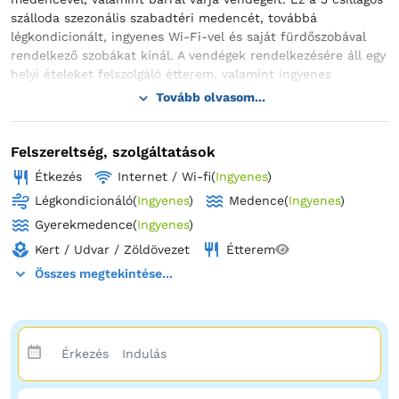
szálloda szezonális szabadtéri medencét, továbbá
légkondicionált, ingyenes Wi-Fi-vel és saját fürdőszobával
rendelkező szobákat kínál. A vendégek rendelkezésére áll egy
helyi ételeket felszolgáló étterem, valamint ingyenes
magánparkoló is biztosított. A szálloda minden szobája
Tovább olvasom...
ruhásszekrénnyel rendelkezik. A saját fürdőszobában
zuhanyzó és ingyenes piperecikkek állnak rendelkezésre. A
Relax szállásegységei síkképernyős kábel-TV-vel vannak
Felszereltség, szolgáltatások
felszerelve. Greci településen és környékén a Relax vendégei
Étkezés
Internet / Wi-fi
(
Ingyenes
)
olyan tevékenységeket élvezhetnek, mint a túrázás és a
Légkondicionáló
(
Ingyenes
)
Medence
(
Ingyenes
)
kerékpározás.
Gyerekmedence
(
Ingyenes
)
Kert / Udvar / Zöldövezet
Étterem
Összes megtekintése...