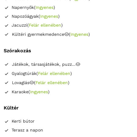
Napernyők
(
Ingyenes
)
Napozóágyak
(
Ingyenes
)
Jacuzzi
(
Felár ellenében
)
Kültéri gyermekmedence
(
Ingyenes
)
Szórakozás
Játékok, társasjátékok, puzz...
Gyalogtúrák
(
Felár ellenében
)
Lovaglás
(
Felár ellenében
)
Karaoke
(
Ingyenes
)
Kültér
Kerti bútor
Terasz a napon