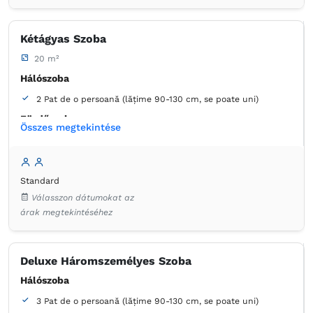
Kétágyas Szoba
20 m²
Hálószoba
2 Pat de o persoană (lățime 90-130 cm, se poate uni)
Fürdőszoba
Összes megtekintése
saját -
Zuhanyzó
Szekrény
Ruha válfák
Szemetes
Ágynemű
Standard
Kábelcsatornák
Konnektor az ágy melett
Válasszon dátumokat az
Légkondicionáló
Fa padló vagy parkett
Törölközők
árak megtekintéséhez
Ingyenes pipereholmi
WC-papír
Tükör
Deluxe Háromszemélyes Szoba
Hálószoba
3 Pat de o persoană (lățime 90-130 cm, se poate uni)