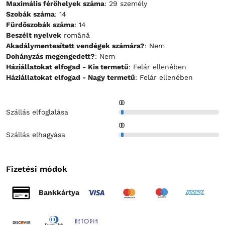
Maximális férőhelyek száma
: 29 személy
Szobák száma
: 14
Fürdőszobák száma
: 14
Beszélt nyelvek
română
Akadálymentesített vendégek számára?
: Nem
Dohányzás megengedett?
: Nem
Háziállatokat elfogad - Kis termetű
: Felár ellenében
Háziállatokat elfogad - Nagy termetű
: Felár ellenében
0
0
Szállás elfoglalása
0
0
Szállás elhagyása
Fizetési módok
Bankkártya