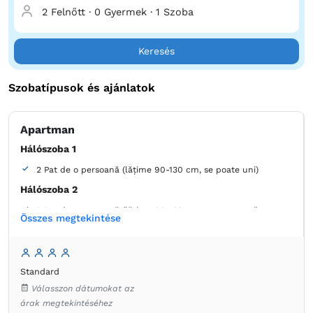
2 Felnőtt
·
0 Gyermek
·
1 Szoba
Keresés
Szobatípusok és ajánlatok
Apartman
Hálószoba 1
2 Pat de o persoană (lățime 90-130 cm, se poate uni)
Hálószoba 2
2 Pat de o persoană (lățime 90-130 cm, se poate uni)
Összes megtekintése
Fürdőszoba
saját -
Zuhanyzó
Standard
Válasszon dátumokat az
árak megtekintéséhez