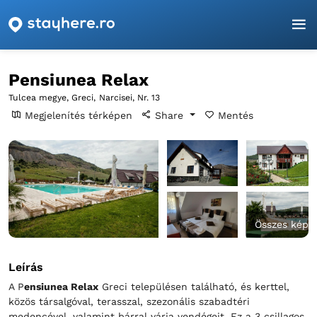
Főoldal
Tulcea
Greci
Pensiunea Relax
Pensiunea Relax
Tulcea megye, Greci,
Narcisei, Nr. 13
Megjelenítés térképen
Share
Mentés
Összes kép
Leírás
A P
ensiunea Relax
Greci településen található, és kerttel,
közös társalgóval, terasszal, szezonális szabadtéri
medencével, valamint bárral várja vendégeit. Ez a 3 csillagos