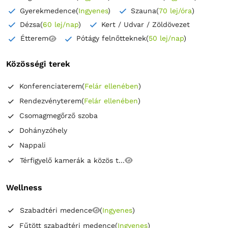
Gyerekmedence
(
Ingyenes
)
Szauna
(
70 lej/óra
)
Dézsa
(
60 lej/nap
)
Kert / Udvar / Zöldövezet
Étterem
Pótágy felnőtteknek
(
50 lej/nap
)
Közösségi terek
Konferenciaterem
(
Felár ellenében
)
Rendezvényterem
(
Felár ellenében
)
Csomagmegőrző szoba
Dohányzóhely
Nappali
Térfigyelő kamerák a közös t...
Wellness
Szabadtéri medence
(
Ingyenes
)
Fűtött szabadtéri medence
(
Ingyenes
)