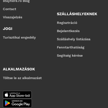
stayhere.ro Blog
Contact
SZÁLLÁSHELYEKNEK
Visszajelzés
Regisztráció
JOGI
Bejelentkezés
Turisztikai engedély
Szálláshely listázása
Fenntarthatóság
Segítség kérése
ALKALMAZÁSOK
Töltse le az alkalmazást