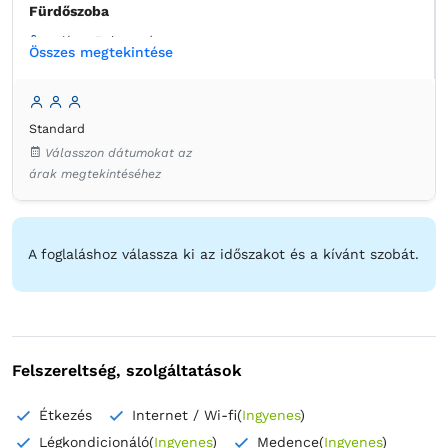
Fürdőszoba
saját -
Zuhanyzó
Összes megtekintése
Standard
Válasszon dátumokat az
árak megtekintéséhez
A foglaláshoz válassza ki az időszakot és a kívánt szobát.
Felszereltség, szolgáltatások
Étkezés
Internet / Wi-fi
(
Ingyenes
)
Légkondicionáló
(
Ingyenes
)
Medence
(
Ingyenes
)